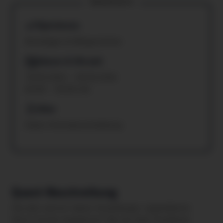
Quickfacts
Xperiences
Beteiligen & Mitgestalten
Datum & Uhrzeit
18.05.2026 – 09.06.2026
00:00 – 00:00 Uhr
Alter
Keine Altersbeschränkung
Quest-Beschreibung
Die aha card ist deine Vorarlberger Jugendkarte.
Nutzt du ihre Angebote? Gib uns dein Feedback,