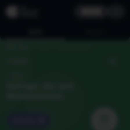
aha plus
Quests
Rewards
Umfrage: aha card Monatsaktionen
Home
Quests
Zurück
Online
Umfrage: aha card
Monatsaktionen
50
Mitmachen
Points