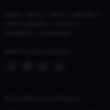
Kontakt
Über uns
aha App
Datenschutz
Kinder- & Jugendschutz
Impressum
Barrierefreiheit
aha Liechtenstein
Werde Teil unserer Community:
Mit freundlicher Unterstützung von: