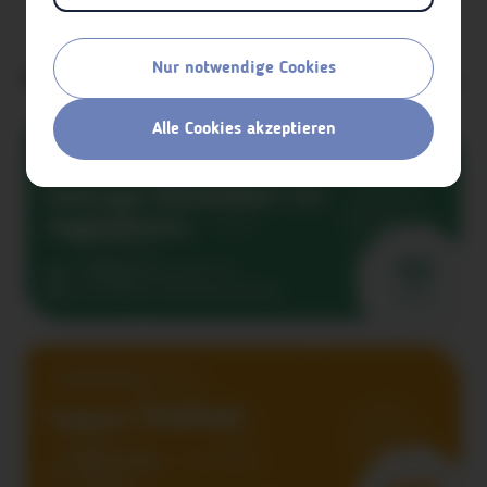
Nur notwendige Cookies
Für dich relevant
Alle anzeigen
Alle Cookies akzeptieren
Online
Umfrage: Einsamkeit bei
Jugendlichen
50
Vorarlberger Landesregierung
ab sofort
Keine Altersbeschränkung
Points
Regelmäßig
Support Sindbad!
Sindbad Vorarlberg – Mentoring für
Jugendliche