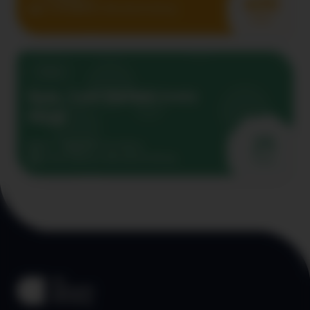
400
ab sofort
Keine Altersbeschränkung
Points
Online
Quiz: Cool bleiben trotz
Hitze
25
aha – Jugendinfo Vorarlberg
ab sofort
Keine Altersbeschränkung
Points