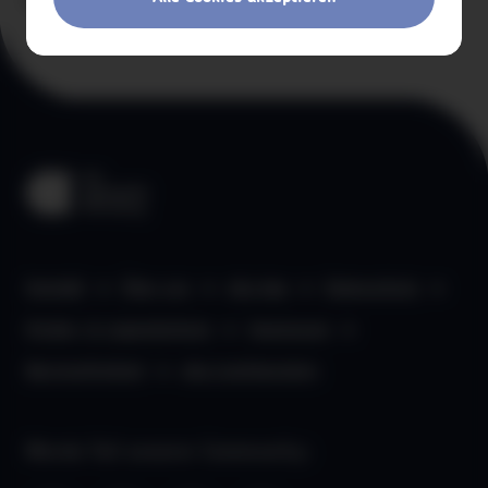
Kontakt
Über uns
aha App
Datenschutz
Kinder- & Jugendschutz
Impressum
Barrierefreiheit
aha Liechtenstein
Werde Teil unserer Community: