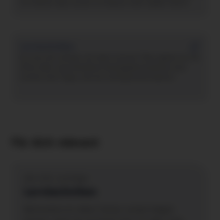
mit denen das Lernen zu Hause mehr Spaß macht.
Lerntechniken
Du tust dir schwer mit dem Lernen? Hier geben wir dir
Infos über verschiedene Herangehensweisen ans
Lernen und Tipps, wie du richtig lernen kannst.
Für dich relevant
aha info, Lerntipps
Lerntechniken
Motivation ist alles! Gutes Lernen klappt