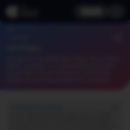
aha info
Lerntipps
Home
Zurück
Lerntipps
Bist du auf der Suche nach Tipps, um zu Hause
besser zu lernen und möchtest herausfinden,
wie du dein Lernen verbessern kannst? Wir
bieten dir hier eine Vielzahl von Lerntipps.
Lerntipps für zu Hause
Du bist auf der Suche nach Tipps, wie du zu Hause
besser lernen kannst? Wir geben dir hier geeignete
Lerntipps und eine Liste an Online-Medienangeboten,